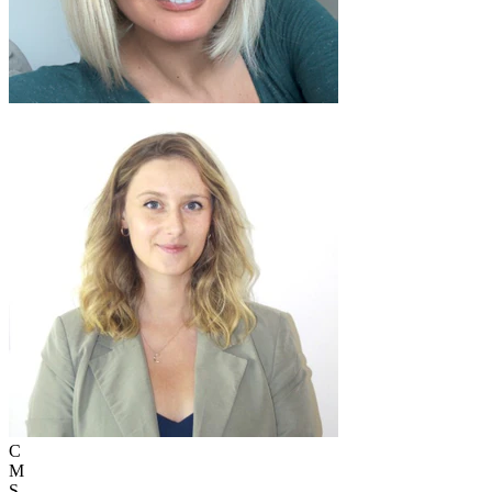
C
M
S