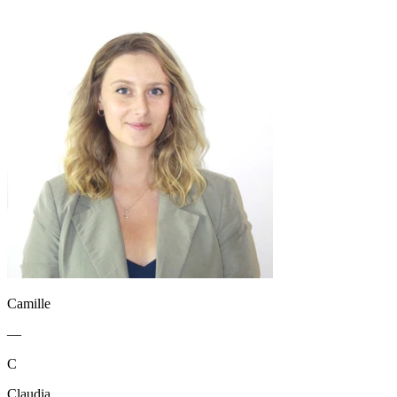
Camille
—
C
Claudia