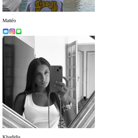
Mattéo
Khadidja