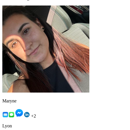
Maryne
+2
Lyon