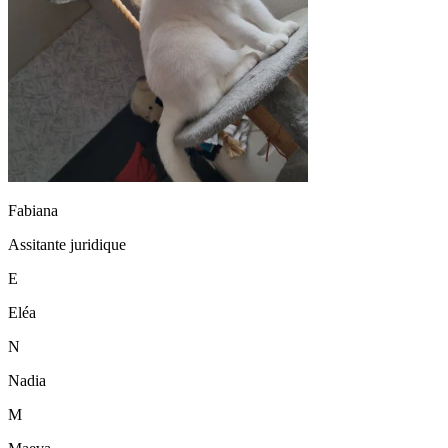
Fabiana
Assitante juridique
E
Eléa
N
Nadia
M