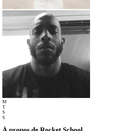
M
T
S
S
À propos de Rocket School